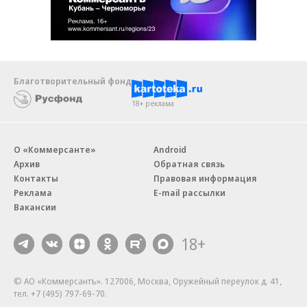
Благотворительный фонд
18+ реклама
О «Коммерсанте»
Android
Архив
Обратная связь
Контакты
Правовая информация
Реклама
E-mail рассылки
Вакансии
18+
© АО «Коммерсантъ». 127006, Москва, Оружейный переулок д. 41,
тел. +7 (495) 797-69-70.