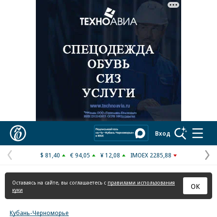
Реклама в «Ъ» www.kommersant.ru/ad
Коммерсантъ
Вход
$ 81,40
€ 94,05
¥ 12,08
IMOEX 2285,88
Предыдущая
С
страница
с
Оставаясь на сайте, вы соглашаетесь с
правилами использования
ОК
куки
Кубань-Черноморье