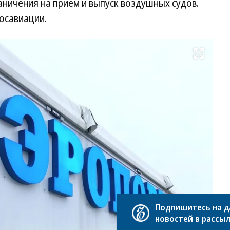
аничения на прием и выпуск воздушных судов.
осавиации.
Развернуть на весь экран
Фо
Пр
сл
пр
Яр
об
Подпишитесь на 
новостей в рассы