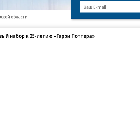
вской области
ия безопасности полетов и действуют с 20:39 8
вый набор к 25-летию «Гарри Поттера»
бло, в 22:40 должен прилететь самолет из
т в Санкт-Петербург, на 23:20 — в Казань. Пока
ании не отражена на сайте аэропорта.
славской области 8 августа не объявлялся.
ме