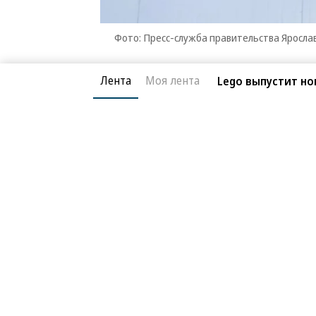
Фото: Пресс-служба правительства Яросла
Ограничения введены для обеспечен
Лента
Моя лента
Lego выпустит но
августа. Согласно данным онлайн-та
Казани. На 21:00 запланирован выле
информация об изменениях в распис
Режим беспилотной опасности в Яро
Алла Чижова
Читайте нас в
MAX
и в
Телегра