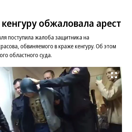
 кенгуру обжаловала арест
вля поступила жалоба защитника на
расова, обвиняемого в краже кенгуру. Об этом
ого областного суда.
Развернуть на весь экран
Фо
Яр
об
су