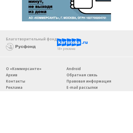
Благотворительный фонд
18+ реклама
О «Коммерсанте»
Android
Архив
Обратная связь
Контакты
Правовая информация
Реклама
E-mail рассылки
Вакансии
18+
© АО «Коммерсантъ». 127006, Москва, Оружейный переулок д. 41,
тел. +7 (495) 797-69-70.