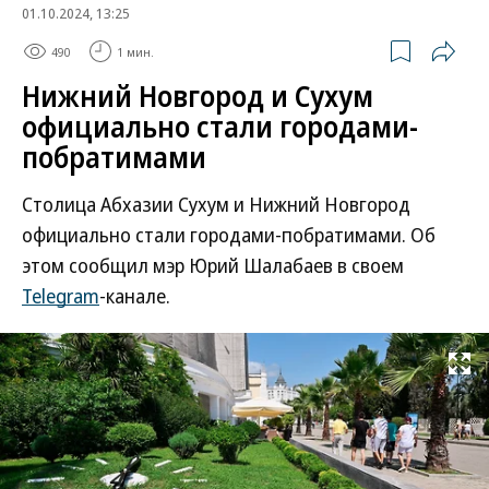
01.10.2024, 13:25
490
1 мин.
Нижний Новгород и Сухум
официально стали городами-
побратимами
Столица Абхазии Сухум и Нижний Новгород
официально стали городами-побратимами. Об
этом сообщил мэр Юрий Шалабаев в своем
Telegram
-канале.
Развернуть на