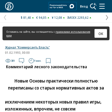
Коммерсантъ
Вход
$ 81,40
€ 94,05
¥ 12,08
IMOEX 2293,62
Предыдущая
С
страница
с
Оставаясь на сайте, вы соглашаетесь с
правилами использования
ОК
куки
Журнал "Коммерсантъ Власть"
01.02.1993, 00:00
389
9 мин.
Комментарий лесного законодательства
Новые Основы практически полностью
переписаны со старых нормативных актов за
исключением некоторых новых правил игры,
изложенных, впрочем, не совсем