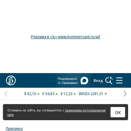
Реклама в «Ъ» www.kommersant.ru/ad
Коммерсантъ
Вход
$ 82,16
€ 94,83
¥ 12,23
IMOEX 2281,31
Предыдущая
С
страница
с
Оставаясь на сайте, вы соглашаетесь с
правилами использования
ОК
куки
Прикамье