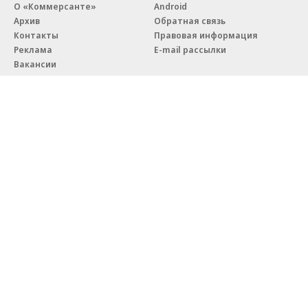
О «Коммерсанте»
Android
Архив
Обратная связь
Контакты
Правовая информация
Реклама
E-mail рассылки
Вакансии
18+
© АО «Коммерсантъ». 127006, Москва, Оружейный переулок д. 41,
тел. +7 (495) 797-69-70.
Сетевое издание «Коммерсантъ» (доменное имя сайта:
kommersant.ru) зарегистрировано Федеральной службой
по надзору в сфере связи, информационных технологий и массовых
коммуникаций (Роскомнадзор), регистрационный номер и дата
принятия решения о регистрации: серия
Эл № ФС77-76922
от 11 октября 2019 г.
Партнерские проекты/материалы, новости компаний, материалы
с пометкой «Промо» и «Официальное сообщение» опубликованы
на коммерческой основе.
На kommersant.ru применяются рекомендательные технологии.