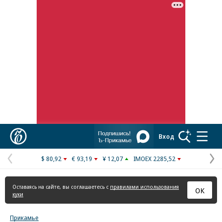
Реклама в «Ъ» www.kommersant.ru/ad
Коммерсантъ
Вход
$ 80,92
€ 93,19
¥ 12,07
IMOEX 2285,52
Предыдущая
С
страница
с
Оставаясь на сайте, вы соглашаетесь с
правилами использования
ОК
куки
Прикамье