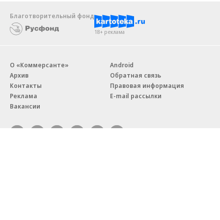
Благотворительный фонд
18+ реклама
О «Коммерсанте»
Android
Архив
Обратная связь
Контакты
Правовая информация
Реклама
E-mail рассылки
Вакансии
18+
© АО «Коммерсантъ». 127006, Москва, Оружейный переулок д. 41,
тел. +7 (495) 797-69-70.
Сетевое издание «Коммерсантъ» (доменное имя сайта:
kommersant.ru) зарегистрировано Федеральной службой
по надзору в сфере связи, информационных технологий и массовых
коммуникаций (Роскомнадзор), регистрационный номер и дата
принятия решения о регистрации: серия
Эл № ФС77-76922