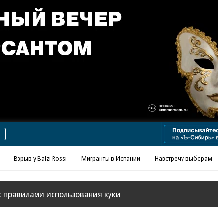
Реклама в «Ъ» www.kommersant.ru/ad
Взрыв у Balzi Rossi
Мигранты в Испании
Навстречу выборам
с
правилами использования куки