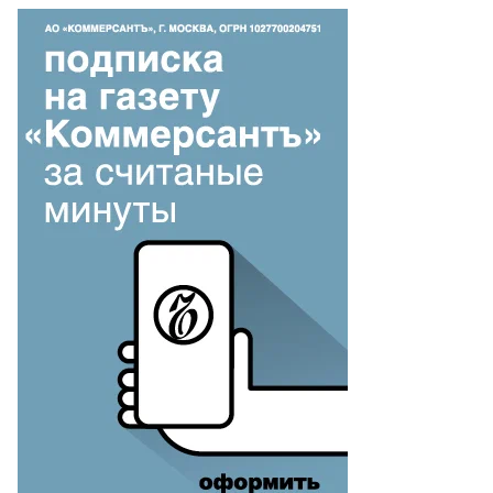
то:
ександр
ранов,
ммерсантъ