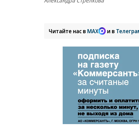
Александра Стрелкова
Читайте нас в
MAX
и в
Телегра