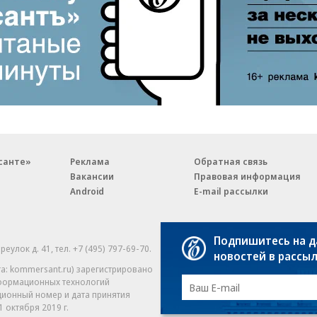
санте»
Реклама
Обратная связь
Вакансии
Правовая информация
Android
E-mail рассылки
Подпишитесь на 
реулок д. 41,
тел. +7 (495) 797-69-70.
Партнерские проекты/матери
новостей в рассы
«Промо» и «Официальное со
а: kommersant.ru) зарегистрировано
нформационных технологий
На kommersant.ru применяют
ционный номер и дата принятия
1 октября 2019 г.