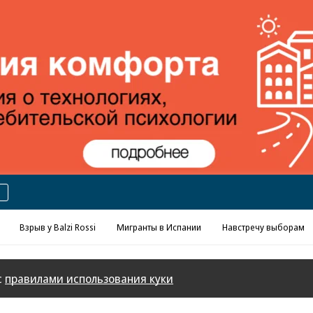
Реклама в «Ъ» www.kommersant.ru/ad
Взрыв у Balzi Rossi
Мигранты в Испании
Навстречу выборам
с
правилами использования куки