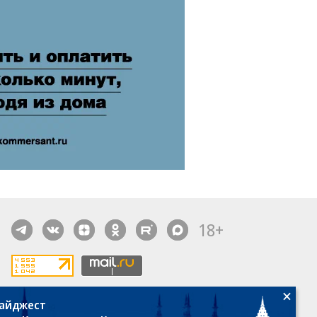
18+
дайджест
алы, новости компаний, материалы с пометкой