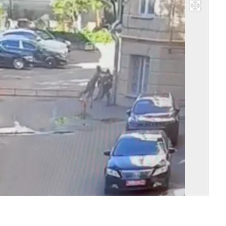
Развернуть на весь экран
Фо
С