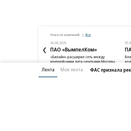
Новости компаний
Все
06.08.2026
05.
ПАО «ВымпелКом»
П
«Билайн» расширил сеть между
Bee
крупнейшими дата-центрами Москвы
хол
дан
Лента
Моя лента
ФАС признала ре
Благотворительный фонд
О «Коммер
Архив
Контакты
18+ реклама