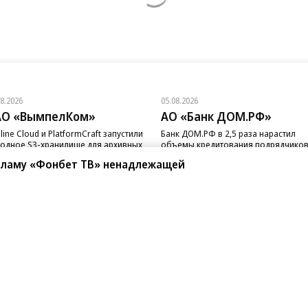
08.2026
05.08.2026
АО «ВымпелКом»
АО «Банк ДОМ.РФ»
line Cloud и PlatformCraft запустили
Банк ДОМ.РФ в 2,5 раза нарастил
одное S3-хранилище для архивных
объемы кредитования подрядчико
ных бизнеса
ИЖС с эскроу
кламу «Фонбет ТВ» ненадлежащей
санте»
Реклама
Обратная связь
Вакансии
Правовая информация
Android
E-mail рассылки