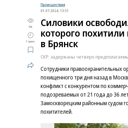
Происшествия
01.07.2024, 13:51
Силовики освободи
9K
которого похитили 
в Брянск
1 мин.
СКР: задержаны четверо предполагаем
Сотрудники правоохранительных ор
похищенного три дня назад в Москве
конфликт с конкурентом по коммер
подозреваемых от 21 года до 36 ле
Замоскворецким районным судом г
похитителей.