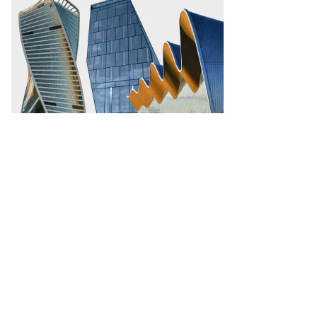
то:
КР