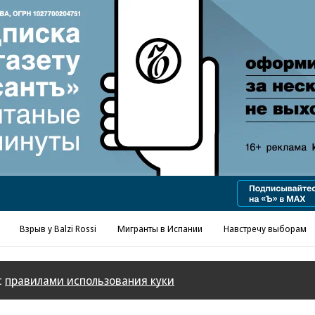
Реклама в «Ъ» www.kommersant.ru/ad
Взрыв у Balzi Rossi
Мигранты в Испании
Навстречу выборам
с
правилами использования куки