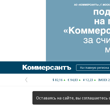
Коммерсантъ
На главную региона
$ 82,16
€ 94,83
¥ 12,23
IMOEX 2
Предыдущая
страница
Оставаясь на сайте, вы соглашаетесь 