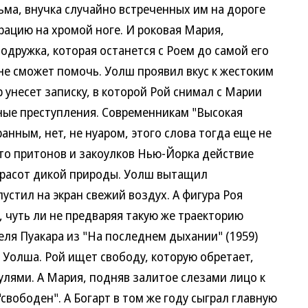
льма, внучка случайно встреченных им на дороге
рацию на хромой ноге. И роковая Мария,
одружка, которая останется с Роем до самой его
 не сможет помочь. Уолш проявил вкус к жестоким
 унесет записку, в которой Рой снимал с Марии
ные преступления. Современникам "Высокая
ранным, нет, не нуаром, этого слова тогда еще не
сто притонов и закоулков Нью-Йорка действие
красот дикой природы. Уолш вытащил
пустил на экран свежий воздух. А фигура Роя
 чуть ли не предваряя такую же траекторию
я Пуакара из "На последнем дыхании" (1959)
 Уолша. Рой ищет свободу, которую обретает,
ями. А Мария, подняв залитое слезами лицо к
"свободен". А Богарт в том же году сыграл главную