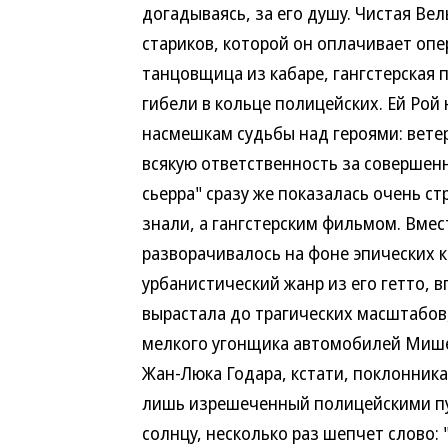
догадываясь, за его душу. Чистая Ве
стариков, которой он оплачивает опе
танцовщица из кабаре, гангстерская п
гибели в кольце полицейских. Ей Рой
насмешкам судьбы над героями: ветер
всякую ответственность за совершен
сьерра" сразу же показалась очень ст
знали, а гангстерским фильмом. Вме
разворачивалось на фоне эпических 
урбанистический жанр из его гетто, в
вырастала до трагических масштабов,
мелкого угонщика автомобилей Мишел
Жан-Люка Годара, кстати, поклонника
лишь изрешеченный полицейскими пул
солнцу, несколько раз шепчет слово: 