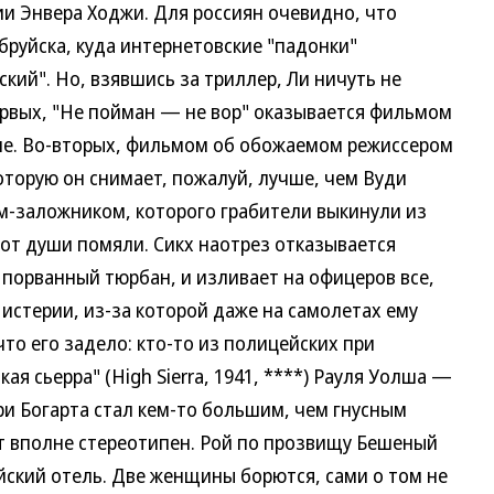
и Энвера Ходжи. Для россиян очевидно, что
бруйска, куда интернетовские "падонки"
кий". Но, взявшись за триллер, Ли ничуть не
рвых, "Не пойман — не вор" оказывается фильмом
зме. Во-вторых, фильмом об обожаемом режиссером
которую он снимает, пожалуй, лучше, чем Вуди
ом-заложником, которого грабители выкинули из
и от души помяли. Сикх наотрез отказывается
т порванный тюрбан, и изливает на офицеров все,
истерии, из-за которой даже на самолетах ему
 что его задело: кто-то из полицейских при
ая сьерра" (High Sierra, 1941, ****) Рауля Уолша —
ри Богарта стал кем-то большим, чем гнусным
ет вполне стереотипен. Рой по прозвищу Бешеный
йский отель. Две женщины борются, сами о том не