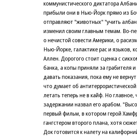
коммунистического диктатора Албани
прибыли они в Нью-Йорк прямо из Бо
отправляют "животных" "учить албанс
изменил своим главным темам. Во-пе
о нечистой совести Америки, о раси
Нью-Йорке, галактике рас и языков, 
Аллен. Дорогого стоит сценка с сикх
банка, а копы приняли за грабителя 
давать показания, пока ему не верну
что думает об антитеррористической 
летать теперь не в кайф. Но главное,
задержании назвал его арабом. "Высок
первый фильм, в котором герой Хамф
гангстером второго плана, хотя сюж
Док готовится к налету на калифорни