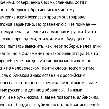
ное ими, совершенно бессмысленным, хотя и
ного. Впервые обратившись к чистому
-американский режиссер продемонстрировал
эпигонов Тарантино. По сравнению с "Не пойман —
немудреная, да еще и сломанная игрушка. Суета
флэш-форвардами, эпизодами из будущего, в
в, пытаясь выяснить, как, черт побери, налетчики
лись, но в фильме нет никакой невнятицы. И, что
 пренебрегает модным клиповым монтажом, не
снят в человеческом, почти классическом ритме.
сль о близком знакомстве Ли с российским
опы слышат властные речи на незнакомом языке.
тые русские, и до нас добрались". Но язык
ким, и не румынским, а, вы не поверите, албанским.
слушают, бандиты врубили по полной записи речей