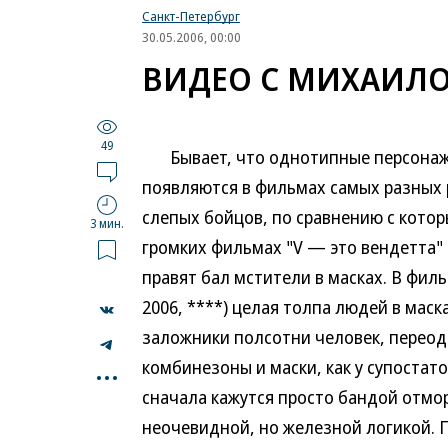
Санкт-Петербург
30.05.2006, 00:00
ВИДЕО С МИХАИЛ
49
Бывает, что однотипные персонажи 
появляются в фильмах самых разных 
слепых бойцов, по сравнению с кото
3 мин.
громких фильмах "V — это вендетта"
правят бал мстители в масках. В филь
2006, ****) целая толпа людей в маск
заложники полсотни человек, переоде
...
комбинезоны и маски, как у супостат
сначала кажутся просто бандой отмо
неочевидной, но железной логикой. 