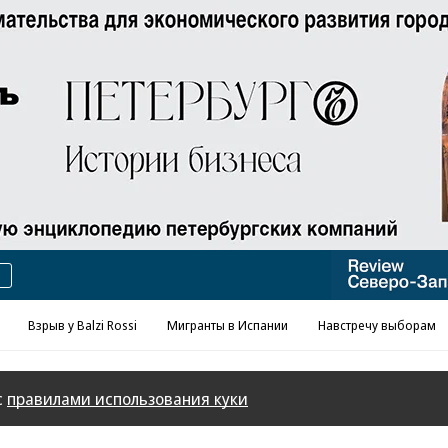
Взрыв у Balzi Rossi
Мигранты в Испании
Навстречу выборам
с
правилами использования куки