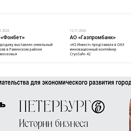
1.2024
12.11.2024
 «Фонбет»
АО «Газпромбанк»
продажу выставлен земельный
«H2 Инвест» представила в ОАЭ
сив в Раменском районе
инновационный контейнер
московья
CryoSafe-42