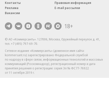
Контакты
Правовая информация
Реклама
E-mail рассылки
Вакансии
18+
© АО «Коммерсантъ». 127006, Москва, Оружейный переулок д. 41,
тел. +7 (495) 797-69-70.
Сетевое издание «Коммерсантъ» (доменное имя сайта:
kommersant.ru) зарегистрировано Федеральной службой
по надзору в сфере связи, информационных технологий и массовых
коммуникаций (Роскомнадзор), регистрационный номер и дата
принятия решения о регистрации: серия
Эл № ФС77-76922
от 11 октября 2019 г.
Партнерские проекты/материалы, новости компаний, материалы
с пометкой «Промо» и «Официальное сообщение» опубликованы
на коммерческой основе.
На kommersant.ru применяются рекомендательные технологии.
Подробнее