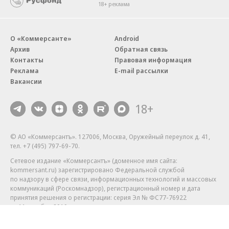
18+ реклама
О «Коммерсанте»
Android
Архив
Обратная связь
Контакты
Правовая информация
Реклама
E-mail рассылки
Вакансии
18+
© АО «Коммерсантъ». 127006, Москва, Оружейный переулок д. 41,
тел. +7 (495) 797-69-70.
Сетевое издание «Коммерсантъ» (доменное имя сайта:
kommersant.ru) зарегистрировано Федеральной службой
по надзору в сфере связи, информационных технологий и массовых
коммуникаций (Роскомнадзор), регистрационный номер и дата
принятия решения о регистрации: серия
Эл № ФС77-76922
от 11 октября 2019 г.
Партнерские проекты/материалы, новости компаний, материалы