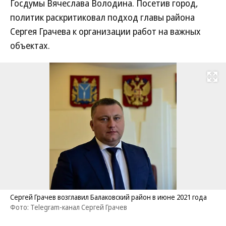
Госдумы Вячеслава Володина. Посетив город,
политик раскритиковал подход главы района
Сергея Грачева к организации работ на важных
объектах.
Развернуть на
Сергей Грачев возглавил Балаковский район в июне 2021 года
Фото: Telegram-канал Сергей Грачев