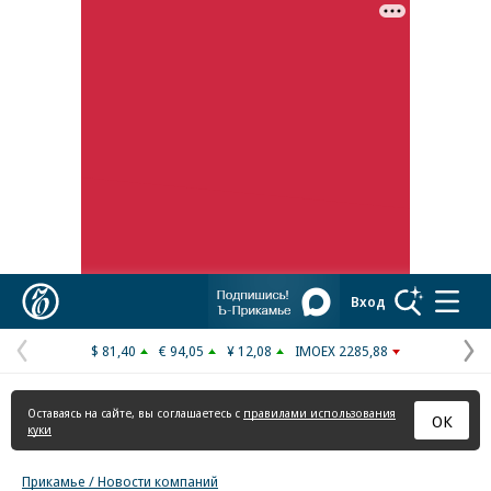
Реклама в «Ъ» www.kommersant.ru/ad
Коммерсантъ
Вход
$ 81,40
€ 94,05
¥ 12,08
IMOEX 2285,88
Предыдущая
С
страница
с
Оставаясь на сайте, вы соглашаетесь с
правилами использования
ОК
куки
Прикамье / Новости компаний