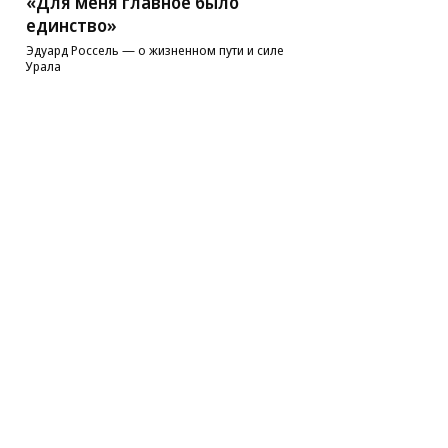
«Для меня главное было
единство»
Эдуард Россель — о жизненном пути и силе
Урала