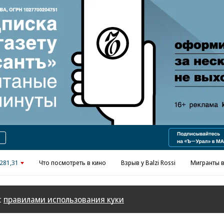
281,31
Что посмотреть в кино
Взрыв у Balzi Rossi
Мигранты в
с
правилами использования куки