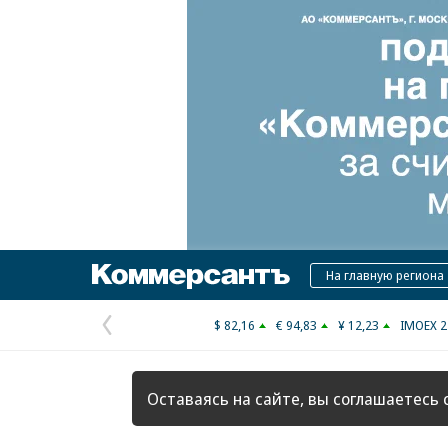
Коммерсантъ
На главную региона
$ 82,16
€ 94,83
¥ 12,23
IMOEX 2
Предыдущая
страница
Оставаясь на сайте, вы соглашаетесь 