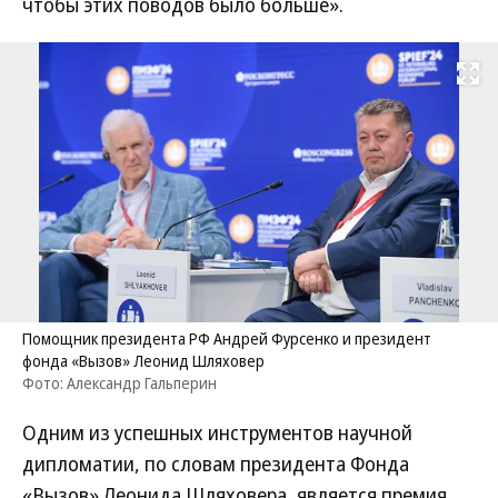
чтобы этих поводов было больше».
Развернуть на
Помощник президента РФ Андрей Фурсенко и президент
фонда «Вызов» Леонид Шляховер
Фото: Александр Гальперин
Одним из успешных инструментов научной
дипломатии, по словам президента Фонда
«Вызов» Леонида Шляховера, является премия,