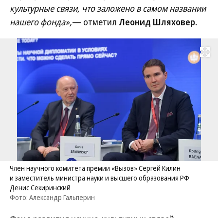
культурные связи, что заложено в самом названии
нашего фонда»,
— отметил
Леонид Шляховер.
Развернуть на
Член научного комитета премии «Вызов» Сергей Килин
и заместитель министра науки и высшего образования РФ
Денис Секиринский
Фото: Александр Гальперин