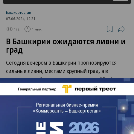
Башкортостан
07.06.2024, 12:31
172
1 мин.
В Башкирии ожидаются ливни и
град
Сегодня вечером в Башкирии прогнозируются
сильные ливни, местами крупный град, а в
отдельных районах ветер усилится до 25 м/с,
сообщили в пресс-службе регионального МЧС.
Такая погода продлится сутки, отмечают в
министерстве.
Венера Хисамова
Читайте нас в
Telegram
и
ВКонтакте