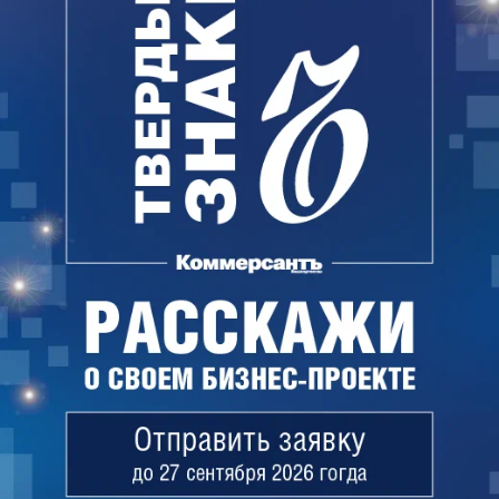
Поделиться
Читайте нас в
Дзене
и во
Вконтакте
Новости компаний
Все
06.08.2026
06.08.2026
АО «Газпромбанк»
«Сервис путешествий
Туту»
«АгроНэкст» разместил
облигаций на 700 млн юаней
«Туту» поддержит
благотворительный фонд