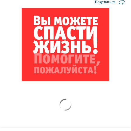
Поделиться
Новости партнеров
ВСУ точно получат десятки тысяч новых
солдат
Путин озвучил итоговый план СВО
Зеленский неожиданно высказался о
возвращении Крыма
Заставим раскаяться: союзник России
дал грозное обещание