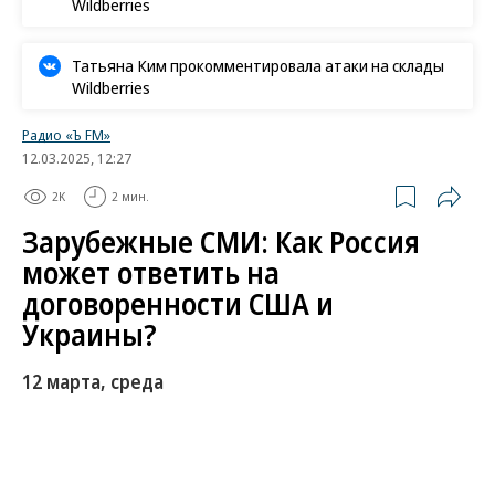
Wildberries
Татьяна Ким прокомментировала атаки на склады
Wildberries
Радио «Ъ FM»
12.03.2025, 12:27
2K
2 мин.
Зарубежные СМИ: Как Россия
может ответить на
договоренности США и
Украины?
12 марта, среда
Украинский конфликт может быть полностью
прекращен уже в ближайшие дни, по крайней
мере, о таких надеждах заявил президент США