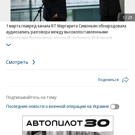
1
/
29
1 марта главред канала RT Маргарита Симоньян обнародовала
аудиозапись разговора между высокопоставленными
офицерами бундесвера, который состоялся 19 февраля.
Военные обсуждали возможное использование дальнобойных
ракет Taurus для атак на Крымский мост. Министр обороны ФРГ
Борис Писториус назвал утечку «информационной войной»
Смотреть
России против Германии
На фото: Борис Писториус (слева) с канцлером ФРГ Олафом
Шольцем
Поделиться
Фото: Annegret Hilse / Reuters
Подписывайтесь на тему:
Последние новости о военной операции на Украине