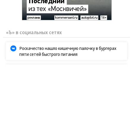
«Ъ» в социальных сетях
Роскачество нашло кишечную палочку в бургерах
пяти сетей быстрого питания
В Ozon рассказали об атаке на логистический центр в
Татарстане
В ООН прокомментировали удары ВСУ по складам
Wildberries
Татьяна Ким прокомментировала атаки на склады
Wildberries