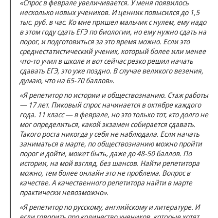
«Спрос в феврале увеличивается. У меня появилось
несколько новых учеников. И ценник повысился до 1,5
тыс. руб. в час. Ко мне пришел мальчик с нулем, ему надо
в этом году сдать ЕГЭ по биологии, но ему нужно сдать на
порог, и подготовиться за это время можно. Если это
среднестатистический ученик, который более или менее
что-то учил в школе и вот сейчас резко решил начать
сдавать ЕГЭ, это уже поздно. В случае великого везения,
думаю, что на 65-70 баллов».
«Я репетитор по истории и обществознанию. Стаж работы
— 17 лет. Пиковый спрос начинается в октябре каждого
года. 11 класс — в феврале, но это только тот, кто долго не
мог определиться, какой экзамен собирается сдавать.
Такого роста никогда у себя не наблюдала. Если начать
заниматься в марте, по обществознанию можно пройти
порог и дойти, может быть, даже до 48-50 баллов. По
истории, на мой взгляд, без шансов. Найти репетитора
можно, тем более онлайн это не проблема. Вопрос в
качестве. А качественного репетитора найти в марте
практически невозможно».
«Я репетитор по русскому, английскому и литературе. И
если говорить про количество учеников, которые хотят