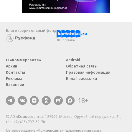
Благотворительный фонд
18+ реклама
О «Коммерсанте»
Android
Архив
Обратная связь
Контакты
Правовая информация
Реклама
E-mail рассылки
Вакансии
18+
© АО «Коммерсантъ». 127006, Москва, Оружейный переулок д. 41,
тел. +7 (495) 797-69-70.
Сетевое издание «Коммерсантъ» (доменное имя сайта: