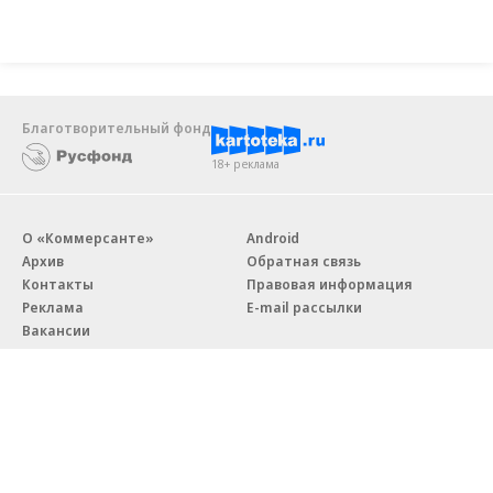
Благотворительный фонд
18+ реклама
О «Коммерсанте»
Android
Архив
Обратная связь
Контакты
Правовая информация
Реклама
E-mail рассылки
Вакансии
18+
© АО «Коммерсантъ». 127006, Москва, Оружейный переулок д. 41,
тел. +7 (495) 797-69-70.