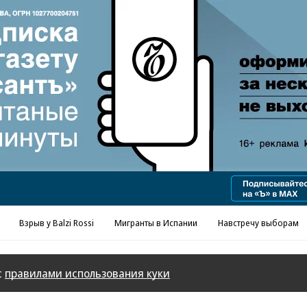
Реклама в «Ъ» www.kommersant.ru/ad
Взрыв у Balzi Rossi
Мигранты в Испании
Навстречу выборам
с
правилами использования куки