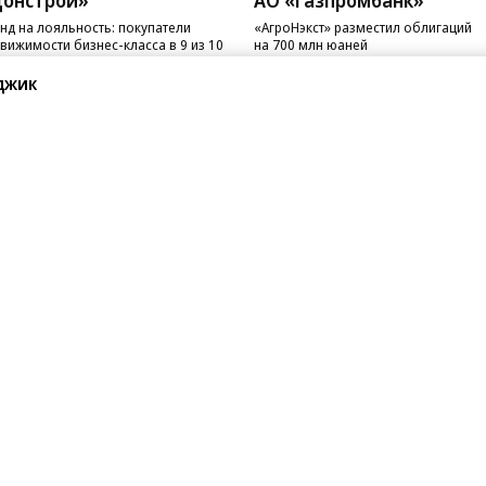
джик
08.2026
06.08.2026
онстрой»
АО «Газпромбанк»
нд на лояльность: покупатели
«АгроНэкст» разместил облигаций
вижимости бизнес-класса в 9 из 10
на 700 млн юаней
чаев остаются в сегменте
санте»
Реклама
Обратная связь
Вакансии
Правовая информация
Android
E-mail рассылки