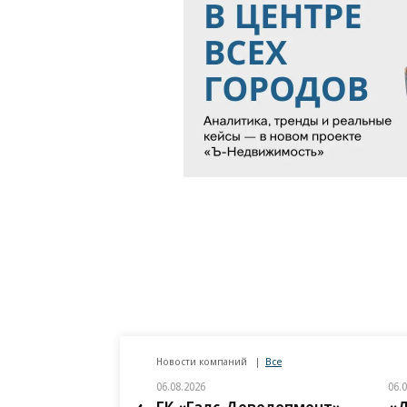
ВСУ точно получат
Путин озвучил
десятки тысяч новых
итоговый план 
солдат