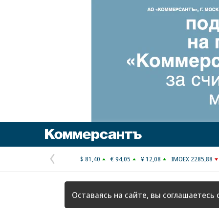
Коммерсантъ
$ 81,40
€ 94,05
¥ 12,08
IMOEX 2285,88
Предыдущая
страница
Оставаясь на сайте, вы соглашаетесь 