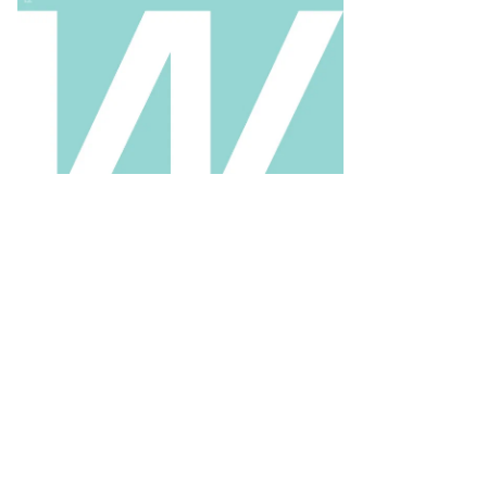
ркоров
то:
рина
жор,
ммерсантъ