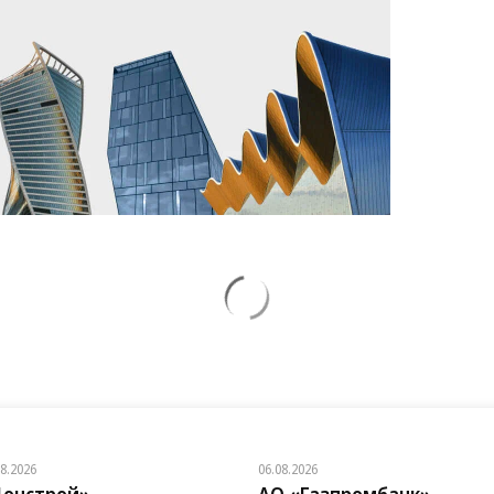
Зеленский
Заставим раскаяться:
СВО
неожиданно
союзник России дал
высказался о
грозное обещание
возвращении Крыма