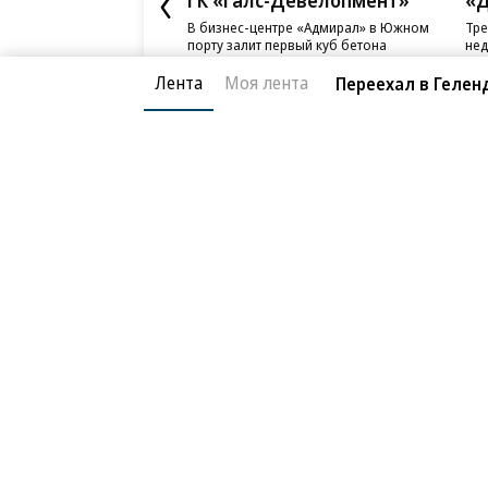
Лента
Моя лента
Переехал в Гелен
Новости компаний
Все
06.08.2026
06.
ГК «Галс-Девелопмент»
«Д
В бизнес-центре «Адмирал» в Южном
Тре
порту залит первый куб бетона
нед
слу
Благотворительный фонд
О «Коммер
Архив
Контакты