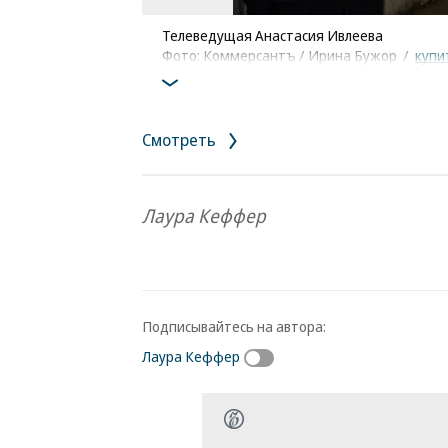
Телеведущая Анастасия Ивлеева
Фото: Коммерсантъ / Ирина Бужор
/
купи
Смотреть
Лаура Кеффер
Подписывайтесь на автора:
Лаура Кеффер
Новости партнеров