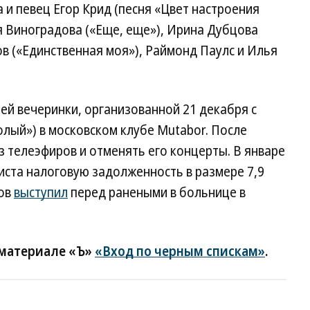
 и певец Егор Крид (песня «Цвет настроения
я Виноградова («Еще, еще»), Ирина Дубцова
ов («Единственная моя»), Раймонд Паулс и Илья
ей вечеринки, организованной 21 декабря c
олый») в московском клубе Mutabor. После
з телеэфиров и отменять его концерты. В январе
иста налоговую задолженность в размере 7,9
ров
выступил
перед ранеными в больнице в
 материале «Ъ»
«Вход по черным спискам»
.