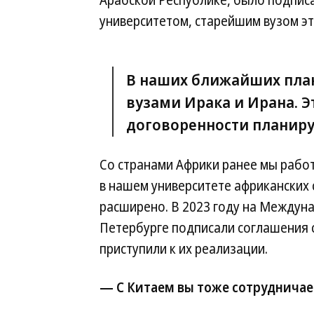
Арабской Республике, было подпис
университетом, старейшим вузом эт
В наших ближайших план
вузами Ирака и Ирана. 
договоренности планиру
Со странами Африки ранее мы работ
в нашем университете африканских 
расширено. В 2023 году на Междун
Петербурге подписали соглашения с
приступили к их реализации.
— С Китаем вы тоже сотрудничае