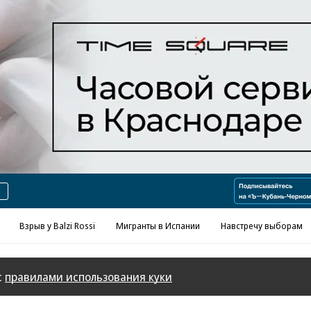
Реклама в «Ъ» www.kommersant.ru/ad
Взрыв у Balzi Rossi
Мигранты в Испании
Навстречу выборам
с
правилами использования куки