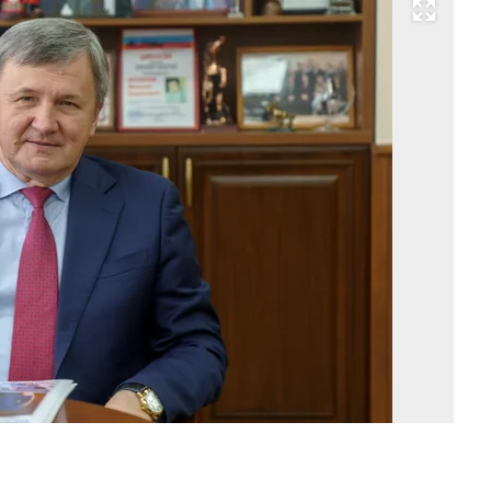
Развернуть на весь экран
Фо
Ев
Ки