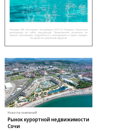
то:
гений
селев
Новости компаний
Рынок курортной недвижимости
Сочи