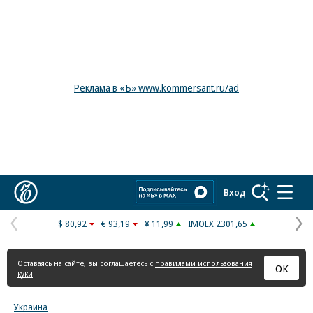
Реклама в «Ъ» www.kommersant.ru/ad
Коммерсантъ
Вход
$ 80,92
€ 93,19
¥ 11,99
IMOEX 2301,65
Предыдущая
С
страница
с
Оставаясь на сайте, вы соглашаетесь с
правилами использования
ОК
куки
Украина