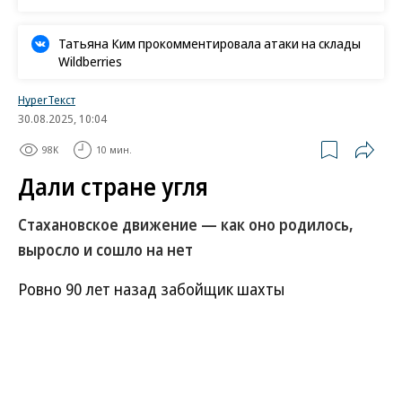
Татьяна Ким прокомментировала атаки на склады
Wildberries
HyperТекст
30.08.2025, 10:04
98K
10 мин.
Дали стране угля
Cтахановское движение — как оно родилось,
выросло и сошло на нет
Ровно 90 лет назад забойщик шахты
«Центральная-Ирмино» в Донбассе Алексей
Стаханов за 5 часов 45 минут своей ночной смены
добыл 102 тонны угля вместо положенных 7. Он
превысил норму почти в 15 раз — и положил