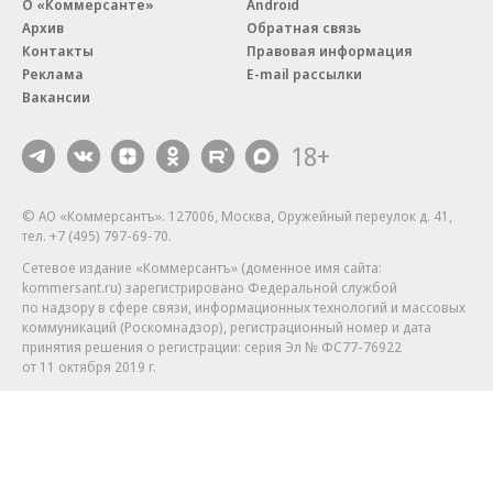
О «Коммерсанте»
Android
Архив
Обратная связь
Контакты
Правовая информация
Реклама
E-mail рассылки
Вакансии
18+
© АО «Коммерсантъ». 127006, Москва, Оружейный переулок д. 41,
тел. +7 (495) 797-69-70.
Сетевое издание «Коммерсантъ» (доменное имя сайта:
kommersant.ru) зарегистрировано Федеральной службой
по надзору в сфере связи, информационных технологий и массовых
коммуникаций (Роскомнадзор), регистрационный номер и дата
принятия решения о регистрации: серия
Эл № ФС77-76922
от 11 октября 2019 г.
Партнерские проекты/материалы, новости компаний, материалы
с пометкой «Промо» и «Официальное сообщение» опубликованы
на коммерческой основе.
На kommersant.ru применяются рекомендательные технологии.
Подробнее