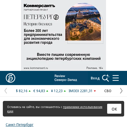
Реклама в «Ъ» www.kommersant.ru/ad
Коммерсантъ
Вход
$ 82,16
€ 94,83
¥ 12,23
IMOEX 2281,31
СВО
Предыдущая
С
страница
с
Оставаясь на сайте, вы соглашаетесь с
правилами использования
ОК
куки
Санкт-Петербург