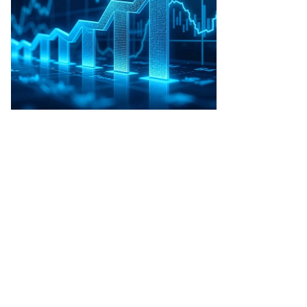
гений
вленко,
ммерсантъ