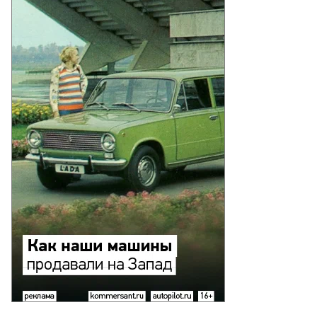
то:
нстантин
кошкин,
ммерсантъ