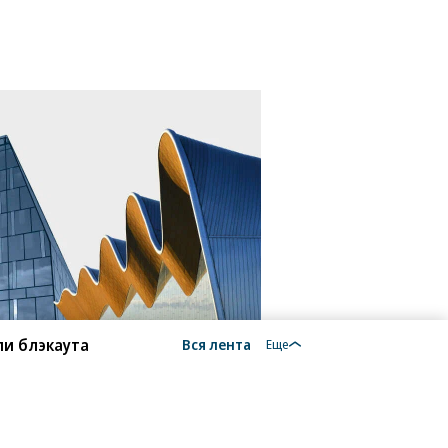
ли блэкаута
Вся лента
Еще