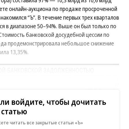
ора) составила 97% — 10,3 млрд из 10,6 млрд
чете онлайн-аукциона по продаже просроченной
накомился “Ъ”. В течение первых трех кварталов
ся в диапазоне 50–94%. Выше он был только по
Стоимость банковской досудебной цессии по
года продемонстрировала небольшое снижение
вила 13,35%.
Развернуть на весь экран
ли войдите, чтобы дочитать
статью
жете читать все закрытые статьи «Ъ»