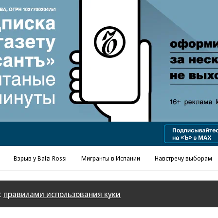
Реклама в «Ъ» www.kommersant.ru/ad
Взрыв у Balzi Rossi
Мигранты в Испании
Навстречу выборам
с
правилами использования куки