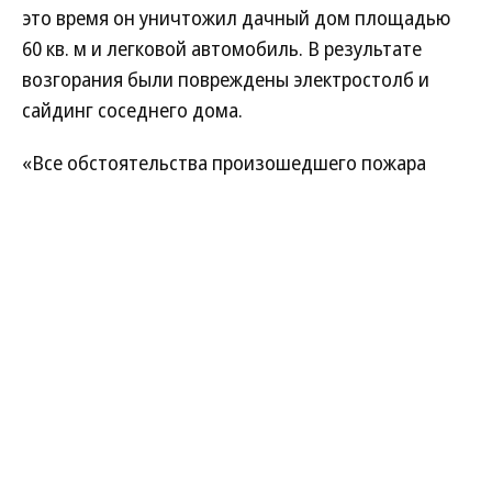
это время он уничтожил дачный дом площадью
60 кв. м и легковой автомобиль. В результате
возгорания были повреждены электростолб и
сайдинг соседнего дома.
«Все обстоятельства произошедшего пожара
устанавливают дознаватели МЧС России»,—
сообщили в ведомстве.
Алла Чижова
Читайте нас в
MAX
и в
Телеграме
Ярославль
06.08.2026, 14:33