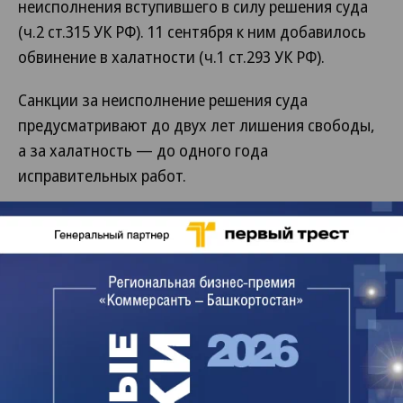
неисполнения вступившего в силу решения суда
(ч.2 ст.315 УК РФ). 11 сентября к ним добавилось
обвинение в халатности (ч.1 ст.293 УК РФ).
Санкции за неисполнение решения суда
предусматривают до двух лет лишения свободы,
а за халатность — до одного года
исправительных работ.
Изначально госпожа Кононова пыталась
оспорить постановление о возбуждении дела в
Советском райсуде Уфы, но по ходатайству
помощника прокурора Уфы Ирины Назыровой
заявление было передано по подсудности в суд
Нижнего Новгорода, так как расследование
спорного уголовного дела ведет