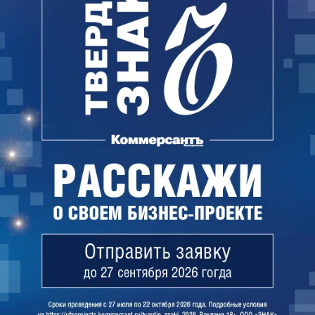
дислоцированное в этом городе третье
следственное управление ГСУ СКР.
Ходатайство представителя прокуратуры
поддержал ведущий дознаватель управления
ФССП по Башкирии Ильшат Надербаев, а адвокат
Владислав Меньшиков, представляющий в суде
интересы Ирины Кононовой, был против.
«В Нижнем Новгороде нам никто сказать не
сможет, какие были поводы и основания для
возбуждения уголовного дела. Каким образом
проводилась проверка. У нас цель-то какая:
установить, соблюдены ли требования уголовно-
процессуального кодекса при вынесении
процессуального решения о возбуждении
уголовного дела. Нам об этом сможет сказать