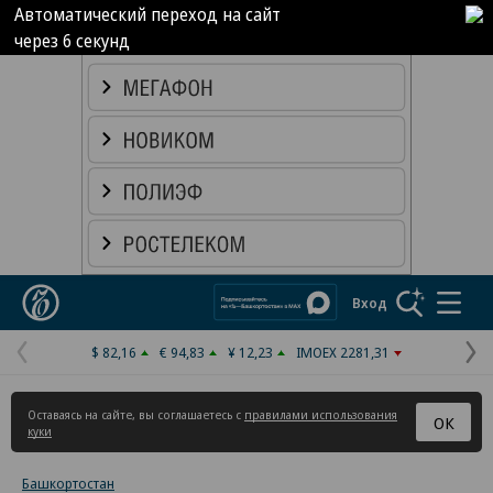
Автоматический переход на сайт
через
5
секунд
Реклама в «Ъ» www.kommersant.ru/ad
Коммерсантъ
Вход
$ 82,16
€ 94,83
¥ 12,23
IMOEX 2281,31
Предыдущая
С
страница
с
Оставаясь на сайте, вы соглашаетесь с
правилами использования
ОК
куки
Башкортостан