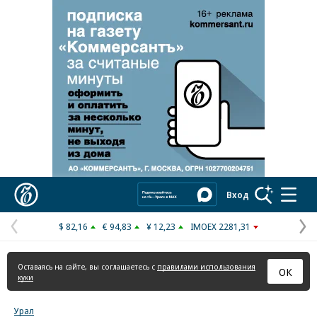
Реклама в «Ъ» www.kommersant.ru/ad
Коммерсантъ
Вход
$ 82,16
€ 94,83
¥ 12,23
IMOEX 2281,31
Предыдущая
С
страница
с
Оставаясь на сайте, вы соглашаетесь с
правилами использования
ОК
куки
Урал