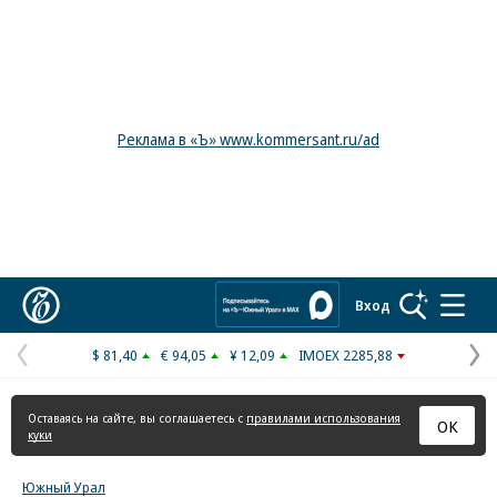
Реклама в «Ъ» www.kommersant.ru/ad
Коммерсантъ
Вход
$ 81,40
€ 94,05
¥ 12,09
IMOEX 2285,88
Предыдущая
С
страница
с
Оставаясь на сайте, вы соглашаетесь с
правилами использования
ОК
куки
Южный Урал