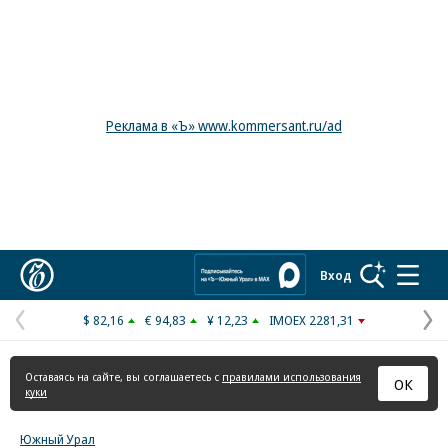
Реклама в «Ъ» www.kommersant.ru/ad
Коммерсантъ
Вход
$ 82,16
€ 94,83
¥ 12,23
IMOEX 2281,31
Предыдущая
С
страница
с
Оставаясь на сайте, вы соглашаетесь с
правилами использования
ОК
куки
Южный Урал