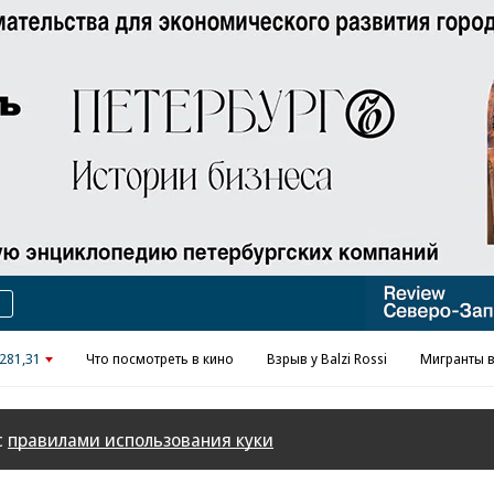
Реклама в «Ъ» www.kommersant.ru/ad
281,31
Что посмотреть в кино
Взрыв у Balzi Rossi
Мигранты в
с
правилами использования куки