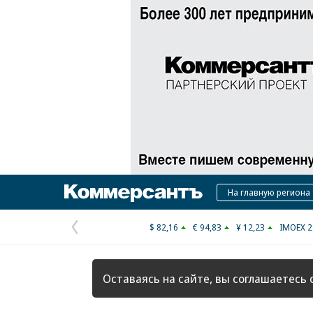
Коммерсантъ
На главную региона
$ 82,16
€ 94,83
¥ 12,23
IMOEX 2
Предыдущая
страница
Оставаясь на сайте, вы соглашаетесь 