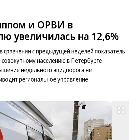
иппом и ОРВИ в
лю увеличилась на 12,6%
я в сравнении с предыдущей неделей показатель
 совокупному населению в Петербурге
вышение недельного эпидпорога не
риводит региональное управление
Развернуть на весь экран
Фо
Ал
Ко