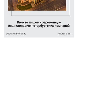
ммерсантъ