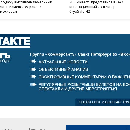
продажу выставлен земельный
«H2 Инвест» представила в ОАЭ
сив в Раменском районе
инновационный контейнер
московья
CryoSafe-42
санте»
Реклама
Обратная связь