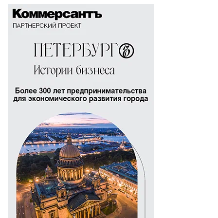
то:
ександр
ряков,