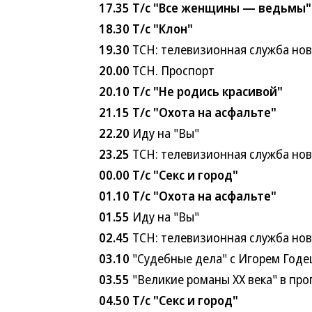
17.35
Т/с "Все женщины — ведьмы"
18.30
Т/с "Клон"
19.30
ТСН: телевизионная служба но
20.00
ТСН. Проспорт
20.10
Т/с "Не родись красивой"
21.15
Т/с "Охота на асфальте"
22.20
Иду на "Вы"
23.25
ТСН: телевизионная служба но
00.00
Т/с "Секс и город"
01.10
Т/с "Охота на асфальте"
01.55
Иду на "Вы"
02.45
ТСН: телевизионная служба но
03.10
"Судебные дела" с Игорем Годе
03.55
"Великие романы ХХ века" в пр
04.50
Т/с "Секс и город"