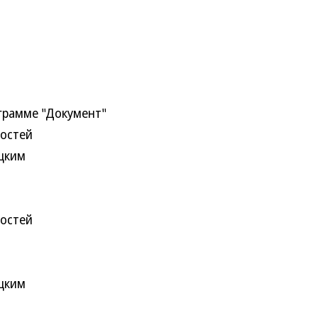
ограмме "Документ"
востей
цким
востей
цким