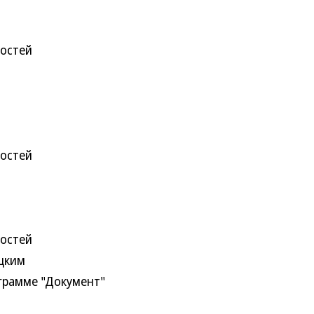
востей
востей
востей
цким
ограмме "Документ"