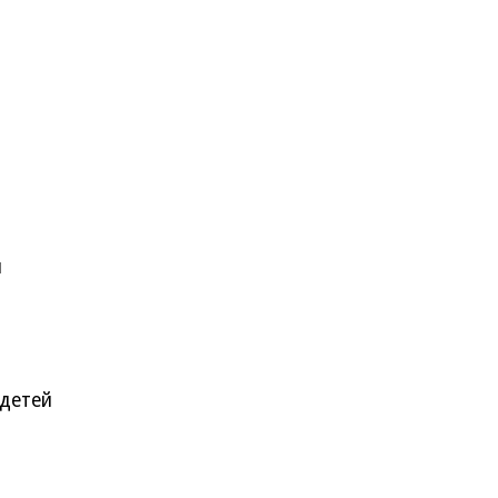
л
 детей