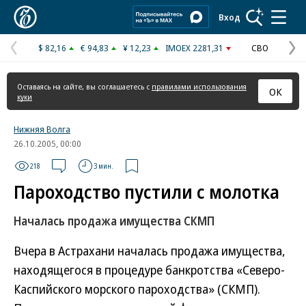
Коммерсантъ
Вход
$ 82,16
€ 94,83
¥ 12,23
IMOEX 2281,31
СВО
Предыдущая
С
страница
с
Оставаясь на сайте, вы соглашаетесь с
правилами использования
ОК
куки
Нижняя Волга
26.10.2005, 00:00
218
3 мин.
Пароходство пустили с молотка
Началась продажа имущества СКМП
Вчера в Астрахани началась продажа имущества,
находящегося в процедуре банкротства «Северо-
Каспийского морского пароходства» (СКМП).