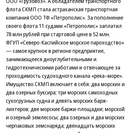
ООО «Грузовоз». А обладателем транспортного
флота СКМП стала астраханская транспортная
компания ООО ТФ «Петрополис». За пополнение
своего флота 11 судами «Петрополис» заплатил
78 млн рублей при стартовой цене в 52 млн.
ФГУП «Северо-Каспийское морское пароходство»
— самое крупное в регионе предприятие,
занимающееся дноуглубительными и
гидротехническими работами и отвечающее за
проходимость судоходного канала «река–море».
Имущество СКМП включает в себя: два морских и
два озерных буксира; три морских самоходных
сухогрузных судна и девять морских барж-
лихтеров; две морские баржи-площадки; морской
и озерный землесосы; два озерных и два морских
черпаковых земснаряда; двенадцать морских