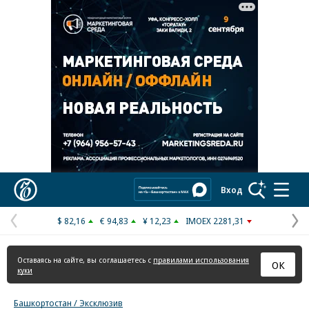
Реклама в «Ъ» www.kommersant.ru/ad
Коммерсантъ
Вход
$ 82,16
€ 94,83
¥ 12,23
IMOEX 2281,31
Предыдущая
С
страница
с
Оставаясь на сайте, вы соглашаетесь с
правилами использования
ОК
куки
Башкортостан / Эксклюзив