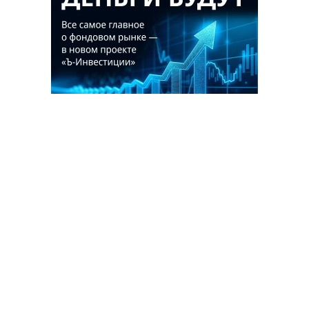
Благотворительный фонд
18+ реклама
О «Коммерсанте»
Android
Архив
Обратная связь
Контакты
Правовая информация
Реклама
E-mail рассылки
Вакансии
18+