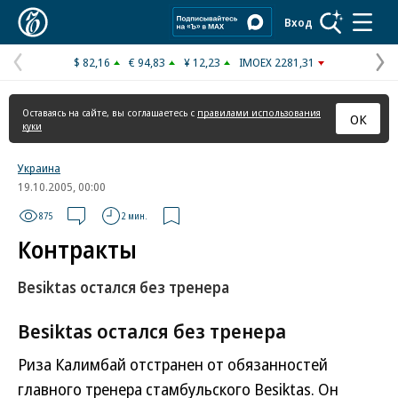
Коммерсантъ
Вход
$ 82,16
€ 94,83
¥ 12,23
IMOEX 2281,31
Предыдущая
С
страница
с
Оставаясь на сайте, вы соглашаетесь с
правилами использования
ОК
куки
Украина
19.10.2005, 00:00
875
2 мин.
Контракты
Besiktas остался без тренера
Besiktas остался без тренера
Риза Калимбай отстранен от обязанностей
главного тренера стамбульского Besiktas. Он