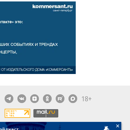
18+
дайджест