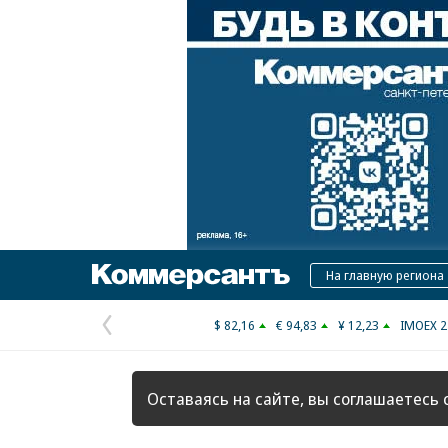
Коммерсантъ
На главную региона
$ 82,16
€ 94,83
¥ 12,23
IMOEX 2
Предыдущая
страница
Оставаясь на сайте, вы соглашаетесь 