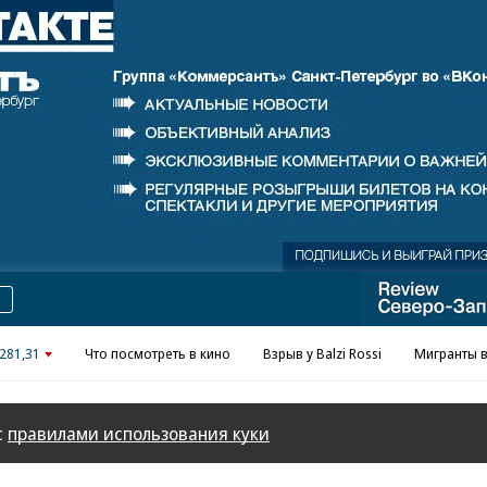
Реклама в «Ъ» www.kommersant.ru/ad
281,31
Что посмотреть в кино
Взрыв у Balzi Rossi
Мигранты в
с
правилами использования куки