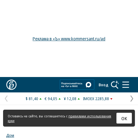
Реклама в «Ъ» www.kommersant.ru/ad
Коммерсантъ
Вход
$ 81,40
€ 94,05
¥ 12,08
IMOEX 2285,88
Предыдущая
С
страница
с
Оставаясь на сайте, вы соглашаетесь с
правилами использования
ОК
куки
Дом