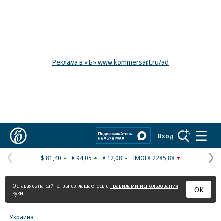
Реклама в «Ъ» www.kommersant.ru/ad
Коммерсантъ
Вход
$ 81,40
€ 94,05
¥ 12,08
IMOEX 2285,88
Предыдущая
С
страница
с
Оставаясь на сайте, вы соглашаетесь с
правилами использования
ОК
куки
Украина