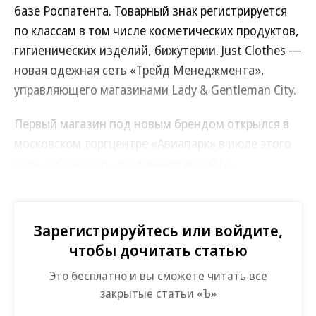
базе Роспатента. Товарный знак регистрируется
по классам в том числе косметических продуктов,
гигиенических изделий, бижутерии. Just Clothes —
новая одежная сеть «Трейд Менеджмента»,
управляющего магазинами Lady & Gentleman City.
Первый магазин под новым брендом открылся в
московском торгцентре «Авиапарк» в июле этого
года, сейчас сеть, по данным ее сайта,
насчитывает восемь точек продаж по стране. До
этого «Трейд Менеджмент» развивал только
магазины одежды: помимо Lady & Gentleman City
Зарегистрируйтесь или войдите,
это монобрендовые Armani Exchange, Hugo, EA7
чтобы дочитать статью
Emporio Armani и другие.
Это бесплатно и вы сможете читать все
закрытые статьи «Ъ»
Вице-президент «Трейд Менеджмента» Игорь
Григораш подтвердил “Ъ”, что компания