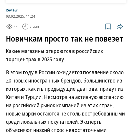
июле прошлого года начал регистрировать
Review
владелец российской сети магазинов одежды
03.02.2025, 11:24
Lime Дмитрий Хохлов. Свою линейку для дома
8K
7 мин.
планировала запустить и сеть 12 Storeez. Там “Ъ”
подтвердили, что сохраняют такие планы на 2024
Новичкам просто так не повезет
год.
Какие магазины откроются в российских
Есть и обратные примеры. Парфюмерно-
торгцентрах в 2025 году
косметический ритейлер «Золотое яблоко»
В этом году в России ожидается появление около
добавляет в ассортимент товары для дома и
20 новых иностранных брендов, большинство из
одежду, напоминает старший директор CORE.XP
которых, как и в предыдущие два года, придут из
Марина Малахатько.
Китая и Турции. Несмотря на активную экспансию
на российский рынок компаний из этих стран,
Коко Шанель,
дизайнер, основательница бренда Chanel:
новые марки остаются не столь востребованными
«Если вам грустно, добавьте больше помады и атакуйте».
среди локальных покупателей. Эксперты
Сформировать сильный зонтичный бренд
объясняют низкий спрос недостаточными