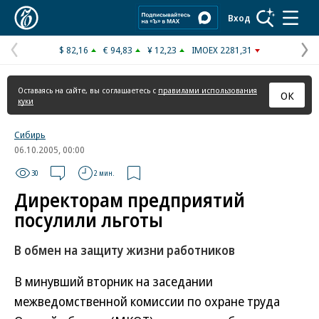
Коммерсантъ
Вход
$ 82,16
€ 94,83
¥ 12,23
IMOEX 2281,31
Предыдущая
С
страница
с
Оставаясь на сайте, вы соглашаетесь с
правилами использования
ОК
куки
Сибирь
06.10.2005, 00:00
30
2 мин.
Директорам предприятий
посулили льготы
В обмен на защиту жизни работников
В минувший вторник на заседании
межведомственной комиссии по охране труда