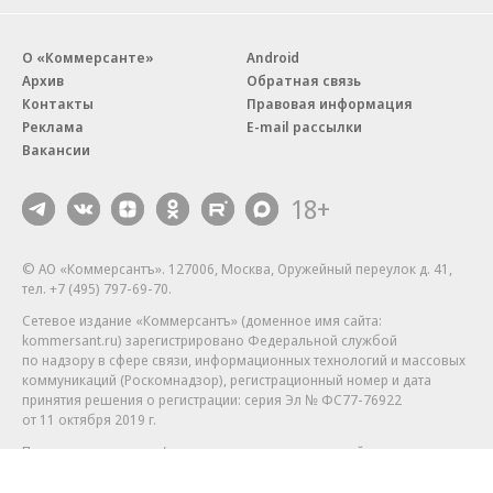
О «Коммерсанте»
Android
Архив
Обратная связь
Контакты
Правовая информация
Реклама
E-mail рассылки
Вакансии
18+
© АО «Коммерсантъ». 127006, Москва, Оружейный переулок д. 41,
тел. +7 (495) 797-69-70.
Сетевое издание «Коммерсантъ» (доменное имя сайта:
kommersant.ru) зарегистрировано Федеральной службой
по надзору в сфере связи, информационных технологий и массовых
коммуникаций (Роскомнадзор), регистрационный номер и дата
принятия решения о регистрации: серия
Эл № ФС77-76922
от 11 октября 2019 г.
Партнерские проекты/материалы, новости компаний, материалы
с пометкой «Промо» и «Официальное сообщение» опубликованы
на коммерческой основе.