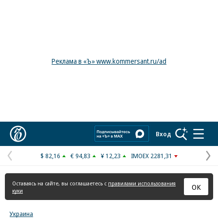
Реклама в «Ъ» www.kommersant.ru/ad
Коммерсантъ
Вход
$ 82,16
€ 94,83
¥ 12,23
IMOEX 2281,31
Предыдущая
С
страница
с
Оставаясь на сайте, вы соглашаетесь с
правилами использования
ОК
куки
Украина