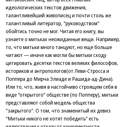
идеологических текстов движения,
талантливейший живописец и почти столь же
талантливый литератор, "руководством"
обойтись точно не мог. Читая его книгу, вы
узнаете о митьках неожиданные вещи. Например,
то, что митьки много танцуют, но еще больше
читают — иначе как могли бы митьки сходу
цитировать десятки текстов великих философов,
историков и антропологов(от Леви-Стросса и
Поппера до Мирча Элиаде и Рашида-ад-Дина).
Или то, что, живя в настойчиво строящем себя в
виде "открытого" обществе (по Попперу), митьки
представляют собой модель общества
"закрытого". О том, что знаменитый их девиз
"Митьки никого не хотят победить" есть
иллюстрация к отказу от конкурентности,