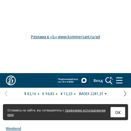
Реклама в «Ъ» www.kommersant.ru/ad
Коммерсантъ
Вход
$ 82,16
€ 94,83
¥ 12,23
IMOEX 2281,31
Предыдущая
С
страница
с
Оставаясь на сайте, вы соглашаетесь с
правилами использования
ОК
куки
Weekend