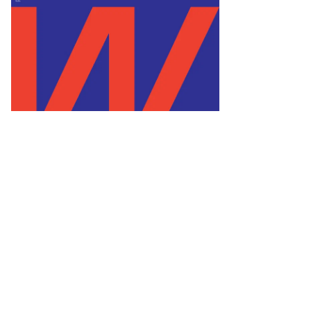
то:
митрий
бедев,
ммерсантъ