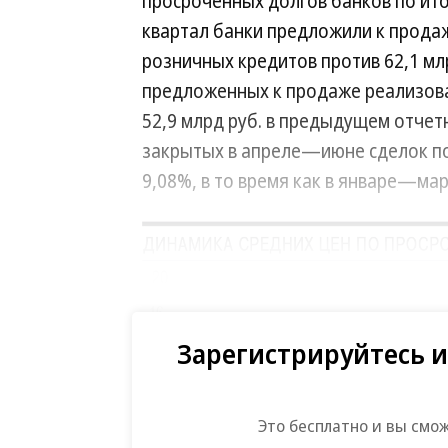
просроченных долгов банков по итог
квартал банки предложили к продаж
розничных кредитов против 62,1 млр
предложенных к продаже реализован
52,9 млрд руб. в предыдущем отчет
закрытых в апреле—июне сделок по
9,08%, в то время как в январе—ма
Зарегистрируйтесь и
Это бесплатно и вы смо