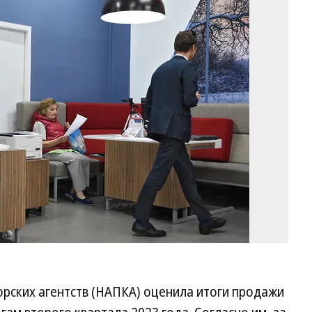
Фо
Д
Ле
Ко
рских агентств (НАПКА) оценила итоги продажи