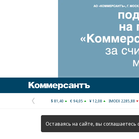
Коммерсантъ
$ 81,40
€ 94,05
¥ 12,08
IMOEX 2285,88
Предыдущая
страница
Оставаясь на сайте, вы соглашаетесь 