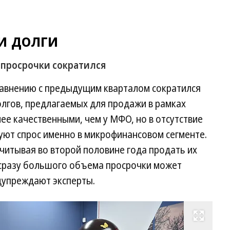
и долги
 просрочки сократился
сравнению с предыдущим кварталом сократился
лгов, предлагаемых для продажи в рамках
ее качественными, чем у МФО, но в отсутствие
уют спрос именно в микрофинансовом сегменте.
читывая во второй половине года продать их
 сразу большого объема просрочки может
дупреждают эксперты.
Развернуть на весь экран