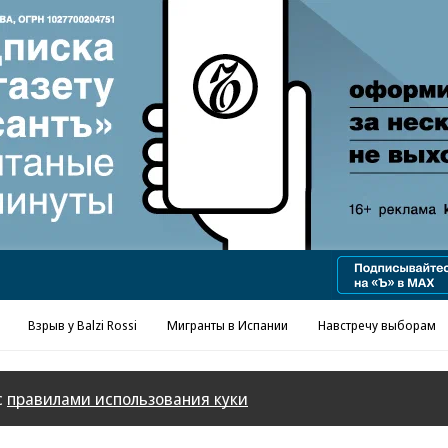
Реклама в «Ъ» www.kommersant.ru/ad
Взрыв у Balzi Rossi
Мигранты в Испании
Навстречу выборам
с
правилами использования куки