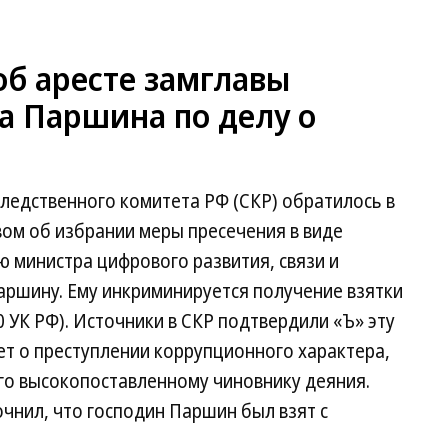
об аресте замглавы
 Паршина по делу о
ледственного комитета РФ (СКР) обратилось в
ом об избрании меры пресечения в виде
 министра цифрового развития, связи и
ршину. Ему инкриминируется получение взятки
90 УК РФ). Источники в СКР подтвердили «Ъ» эту
ет о преступлении коррупционного характера,
го высокопоставленному чиновнику деяния.
очнил, что господин Паршин был взят с