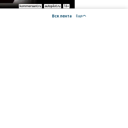
Вся лента
Еще
аксим
углов