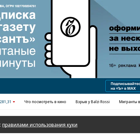
Реклама в «Ъ» www.kommersant.ru/ad
281,31
Что посмотреть в кино
Взрыв у Balzi Rossi
Мигранты в
с
правилами использования куки