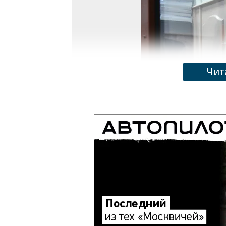
Чит
Руфат Исмаилов утверждает, что сам взят
Фото: Евгений Разумный, Коммерсантъ