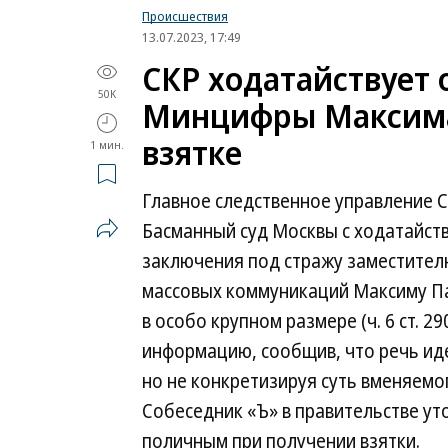
Происшествия
13.07.2023, 17:49
СКР ходатайствует 
50K
Минцифры Максима
взятке
1 мин.
Главное следственное управление С
Басманный суд Москвы с ходатайств
заключения под стражу заместителю
массовых коммуникаций Максиму Па
в особо крупном размере (ч. 6 ст. 2
информацию, сообщив, что речь ид
но не конкретизируя суть вменяемо
Собеседник «Ъ» в правительстве ут
поличным при получении взятки.