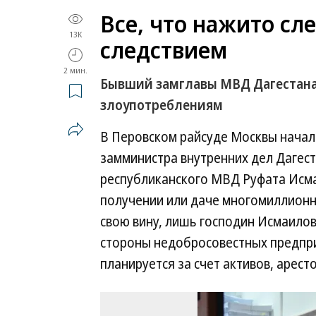
Все, что нажито сл
13K
следствием
2 мин.
Бывший замглавы МВД Дагестана 
злоупотреблениям
В Перовском райсуде Москвы начал
замминистра внутренних дел Дагес
республиканского МВД Руфата Исма
получении или даче многомиллионн
свою вину, лишь господин Исмаилов
стороны недобросовестных предпр
планируется за счет активов, арест