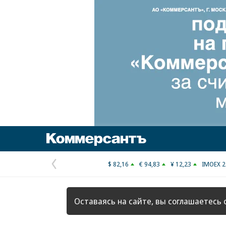
Коммерсантъ
$ 82,16
€ 94,83
¥ 12,23
IMOEX 2
Предыдущая
страница
Оставаясь на сайте, вы соглашаетесь 